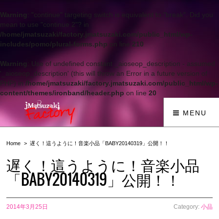
Warning
: "continue" targeting switch is equivalent to "break". Did you
mean to use "continue 2"? in
/home/jmatsuzaki/factory.jmatsuzaki.com/public_html/wp-
includes/pomo/plural-forms.php
on line
210
Warning
: Use of undefined constant _aioseop_description - assumed
'_aioseop_description' (this will throw an Error in a future version of
PHP) in
/home/jmatsuzaki/factory.jmatsuzaki.com/public_html/wp-
content/themes/ironband/header.php
on line
20
MENU
Home
遅く！這うように！音楽小品「BABY20140319」公開！！
遅く！這うように！音楽小品
「BABY20140319」公開！！
2014年3月25日
Category:
小品